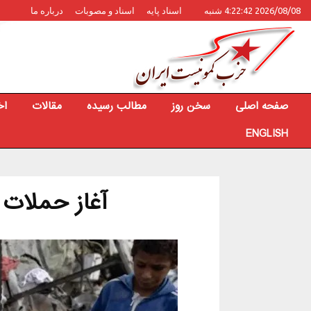
2026/08/08 4:22:42 شنبه
اسناد پایه
اسناد و مصوبات
درباره ما
صفحه اصلی
سخن روز
مطالب رسیده
مقالات
اخ
ENGLISH
آغاز حملات م