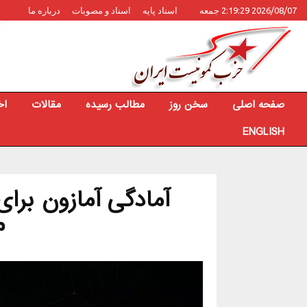
2026/08/07 2:19:29 جمعه
اسناد پایه
اسناد و مصوبات
درباره ما
صفحه اصلی
سخن روز
مطالب رسیده
مقالات
اخ
ENGLISH
آمادگی آمازون برای
م