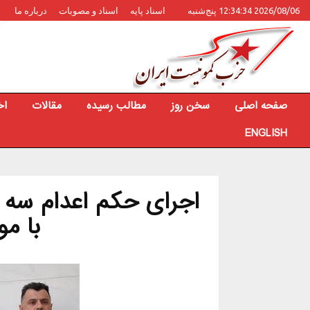
2026/08/06 12:34:34 پنج‌شنبه
اسناد پایه
اسناد و مصوبات
درباره ما
صفحه اصلی
سخن روز
مطالب رسیده
مقالات
اخ
ENGLISH
اجرای حکم اعدام سه 
با مو