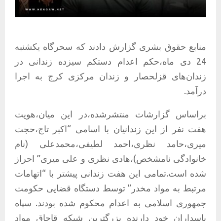
منابع حقوق بشری گزارش دادند که سحرگاه یکشنبه
24 دی ماه،حکم اعدام دستکم سیزده زندانی در
زندان‌های قزلحصار و زندان مرکزی کرج به اجرا
درآمد.
براساس گزارشات منتشرشده،در این میان،هویت
هفت نفر از این زندانیان با اسامی “اکبر تاج،حجت
میری،حامد نظری،احمد لطیفی،محمدعلی (نام
خانوادگی نامشخص)،هادی نظری و علی میری” احراز
شده است.تمامی این هفت زندانی پیشتر با “اتهامات
مرتبط به مواد مخدر” توسط دستگاه قضایی حکومت
جمهوری اسلامی به اعدام محکوم شده بودند. سپاه
پاسداران‌ خود دارنده بزرگترین شبکه قاچاق مواد