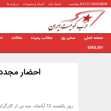
2026/08/06 8:22:53 پنج‌شنبه
اسناد پایه
اسناد و مصوبات
درباره ما
صفحه اصلی
سخن روز
مطالب رسیده
مقالات
اخ
ENGLISH
احضار مجدد 