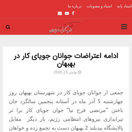
اسناد پایه
اسناد و مصوبات
درباره ما
Email
Youtube
Facebook
PRIMARY
MENU
ادامه اعتراضات جوانان جویای کار در
بهبهان
نوامبر 25, 2020
جمعی از جوانان جویای کار در شهرستان بهبهان روز
چهارشنبه 5 آذر ماه در آستانه پنجمین سالگرد جان
باختن “مرتضی فرج نیا” جوان جویای کار برا ثر
تیراندازی نیروهای انتظامی رژیم، بار دیگر
مقابل
پالایشگاه بیدبلند 2 بهبهان دست به تجمع زده و خواهان