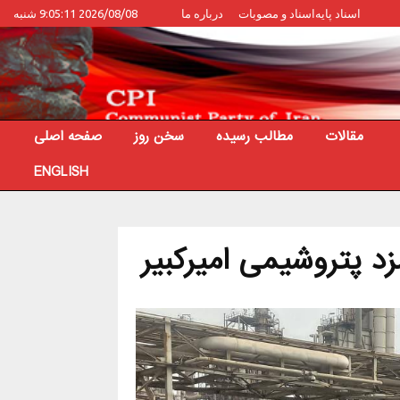
اسناد پایه
اسناد و مصوبات
درباره ما
2026/08/08 9:05:11 شنبه
مقالات
مطالب رسیده
سخن روز
صفحه اصلی
ENGLISH
زد پتروشیمی امیرکبیر