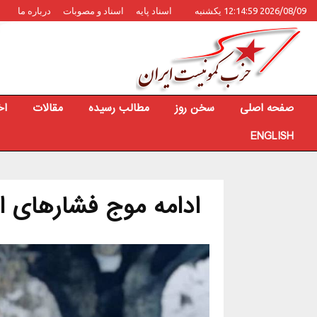
2026/08/09 12:14:59 یکشنبه
اسناد پایه
اسناد و مصوبات
درباره ما
صفحه اصلی
سخن روز
مطالب رسیده
مقالات
اخ
ENGLISH
ادامه موج فشارهای ام