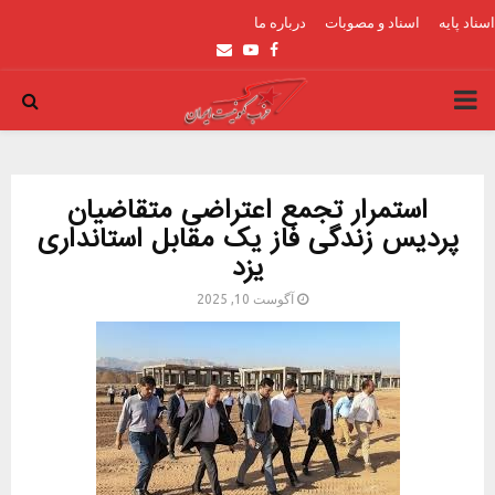
اسناد پایه
اسناد و مصوبات
درباره ما
Email
Youtube
Facebook
PRIMARY
MENU
استمرار تجمع اعتراضی متقاضیان
پردیس زندگی فاز یک مقابل استانداری
یزد
آگوست 10, 2025