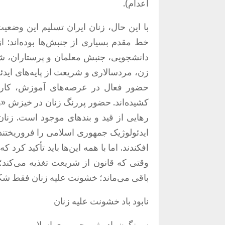
اعدام
).
با این حال، زنان ایران تسلیم این وضعیت
خط مقدم بسیاری از جنبش‌ها بوده‌اند
:
دانشجویی، جنبش معلمان و پرستاران، ش
زن، مردسالاری و شریعت از پایه‌های ای
حضور فعال در عرصه‌های آموزش، کار، 
کشیده‌اند
.
حضور پررنگ زنان در خیزش
«
ز
رهایی از قید و بندهای موجود است
.
زنان
ایدئولوژیک جمهوری اسلامی را فروریختند و
افکندند
.
اما با همه این‌ها باید تأکید کرد
وقتی که قانون از شریعت تغذیه می‌کند؛
باقی می‌ماند؛ خشونت علیه زنان فقط شکل
نابود باد خشونت علیه زنان
سرنگون باد رژیم جمهوری اسلامی