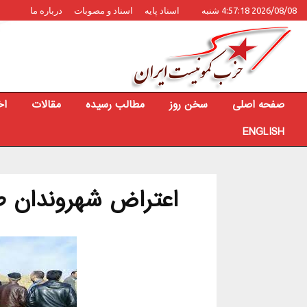
2026/08/08 4:57:18 شنبه
اسناد پایه
اسناد و مصوبات
درباره ما
صفحه اصلی
سخن روز
مطالب رسیده
مقالات
اخ
ENGLISH
اعتراض شهروندان ط