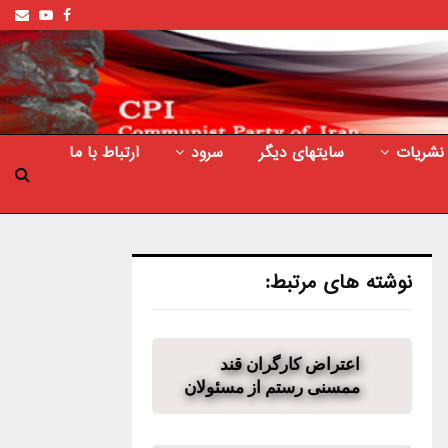
ail
outube
Facebook
نشریات
سایتهای دیگر
سرود
ارتباط با ما
نوشته های مرتبط:
اعتراض کارگران قند
ممسنی رستم از مسئولان