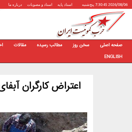
2026/08/06 7:30:45 پنج‌شنبه
اسناد پایه
اسناد و مصوبات
درباره ما
صفحه اصلی
سخن روز
مطالب رسیده
مقالات
اخ
ENGLISH
اعتراض کارگران آبفا