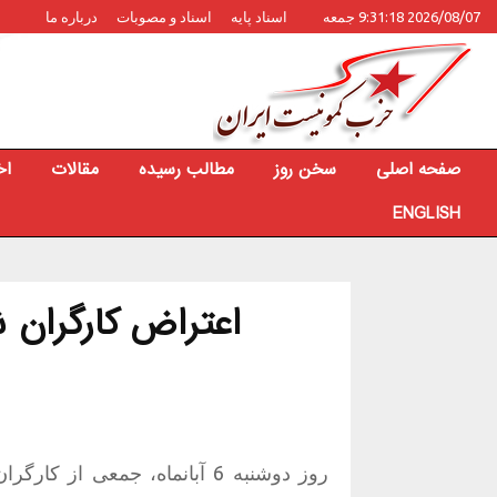
2026/08/07 9:31:18 جمعه
اسناد پایه
اسناد و مصوبات
درباره ما
صفحه اصلی
سخن روز
مطالب رسیده
مقالات
اخ
ENGLISH
اعتراض کارگران 
روز دوشنبه 6 آبانماه، جمعی 