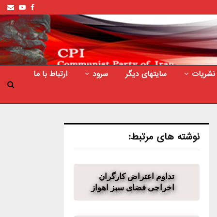
ail
outube
Facebook
نشریات
سایتهای دیگر
سرود
ارتباط با ما
نوشته های مرتبط:
تداوم اعتراض کارگران
اخراجی فضای سبز اهواز