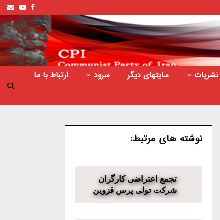
ail
outube
Facebook
نشریات
سایتهای دیگر
سرود
ارتباط با ما
نوشته های مرتبط:
تجمع اعتراضی کارگران
شرکت تولی پرس قزوین