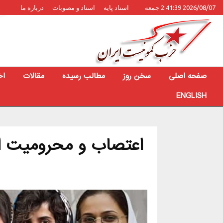
2026/08/07 2:41:39 جمعه
اسناد پایه
اسناد و مصوبات
درباره ما
صفحه اصلی
سخن روز
مطالب رسیده
مقالات
اخ
ENGLISH
اعتصاب و محرومیت از