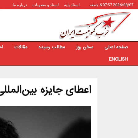
2026/08/07 6:07:57 جمعه
اسناد پایه
اسناد و مصوبات
درباره ما
صفحه اصلی
سخن روز
مطالب رسیده
مقالات
اخ
ENGLISH
اعطای جایزه بین‌المللی زنان شجاع