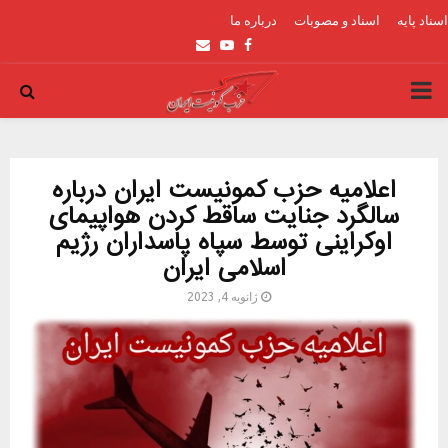
اسناد پایه
اسناد و مصوبات
درباره ما
Email
Youtube
Facebook
PRIMARY
MENU
اعلامیه حزب کمونیست ایران درباره
سالگرد جنایت ساقط کردن هواپیمای
اوکراینی توسط سپاه پاسداران رژیم
اسلامی ایران
ژانویه 4, 2023