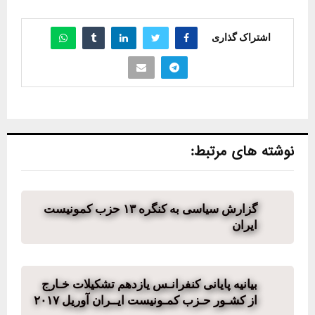
اشتراک گذاری
نوشته های مرتبط:
گزارش سیاسی به کنگره ۱۳ حزب کمونیست
ایران
بیانیه پایانی کنفرانـس یازدھم تشکیلات خـارج
از کشـور حـزب کمـونیست ایــران آوریل ٢٠١٧