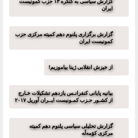
گزارش سیاسی به کنگره ۱۳ حزب کمونیست
ایران
گزارش برگزاری پلنوم دهم کمیته مرکزی حزب
کمونیست ایران
از خیزش انقلابی ژینا بیاموزیم!
بیانیه پایانی کنفرانـس یازدھم تشکیلات خـارج
از کشـور حـزب کمـونیست ایــران آوریل ٢٠١٧
گزارش تحلیلی سیاسی پلنوم دهم کمیته
مرکزی کۆمەڵە