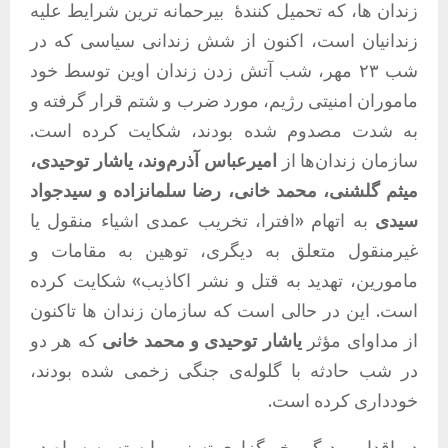
زندان ها، که تحمیل کنندۀ
بیرحمانه ترین شرایط علیه
زندانیان است، اکنون از شش زندانی سیاسی
‌
که در
شب ۲۳ مهر، شب آتش زدن زندان اوین توسط خود
ماموران امنیتی رژیم، مورد ضرب و شتم قرار گرفته و
به شدت مصدوم شده بودند، شکایت کرده است
.
سازمان زندان‌ها از
امیرعباس
آذرم‌وند،
یاشار
توحیدی،
میثم
گلشنی،
محمد
خانی،
رضا
سلمانزاده
و
سیدجواد
سیدی
به اتهام
«
افترا، تخریب عمدی اشیاء منقول یا
غیرمنقول متعلق به دیگری، توهین به مقامات و
مامورین، تهدید به قتل و نشر اکاذیب
»
شکایت کرده
است
.
این در حالی است که سازمان زندان ها تاکنون
از مداوای مؤثر
یاشار
توحیدی
و
محمد
خانی
که هر دو
در شب حادثه با گلوله‌ی جنگی زخمی شده بودند،
خودداری کرده است
.
در اقدامی دیگر، خبرگزاری تسنیم وابسته به سپاه در