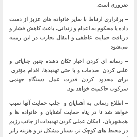
ضروری
است
.
–
برقراری
ارتباط
با
سایر
خانواده
های
عزیز
از
دست
داده
یا
محکوم
به
اعدام
و
زندانی،
باعث
کاهش
فشار
و
دریافت
حمایت
عاطفی
و
انتقال
تجارب
در
این
زمینه
می‌شود
–
رسانه
ای
کردن
اخبار
تکان
دهنده
چنین
جنایاتی
و
علنی
کردن
صدمات
و
یا
حتی
تهدیدها،
اقدام
مؤثری
برای
محدود
کردن
قدرت
عمل
دستگاه
جهنمی
سرکوب
حاکمیت
خواهد
بود
.
–
اطلاع
رسانی
به
آشنایان
و
جلب
حمایت
آنها
سبب
خواهد
شد
تا
در
پناه
حمایت
آشنایان
و
خانواده
ها
و
همشهریان،
امکان
عملی
کردن
تهدیدات
از
جانب
رژیم
در
محیط
های
کوچک
تر،
بسیار
مشکل
تر
و
هزینه
زاتر