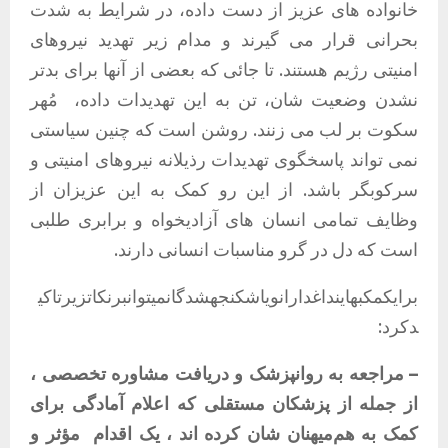
خانواده های عزیز از دست داده، در شرایط به شدت
بحرانی قرار می گیرند و مدام زیر تهدید نیروهای
امنیتی رژیم هستند
.
تا جائی که بعضی از آنها برای بدتر
نشدن وضعیت شان، تن به این تهدیدات داده،
مُهر
سکوت بر لب می زنند
.
روشن است که چنین سیاستی
نمی تواند پاسخگوی تهدیدات رذیلانه نیروهای امنیتی و
سرکوبگر باشد
.
از این رو کمک به این عزیزان از
وظایف تمامی انسان های آزادیخواه و برابری طلبی
است که دل در گرو مناسبات انسانی دارند
.
برایکمکبهاینداغدارانویاشکنجهشدگانمیتوانبرنکاتزیرتاکی
دکرد
:
–
مراجعه
به
روانپزشک
و
دریافت
مشاوره
تخصصی
،
از
جمله
از
پزشکان
مستقلی
که
اعلام
آمادگی
برای
کمک
به
هم‌میهنان
شان
کرده
اند
،
یک
اقدام
مؤثر
و