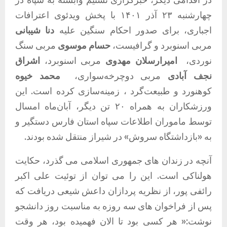
چهارشنبه ۲۳ آذر ۱۴۰۱ با پخش ویدئوی اعترافات
اجباری، برای صدور احکام سنگین علیه
دنا
شیبانی
مربی اسنوبرد و گرافیست،
حسام
موسوی
مربی سنگ
نوردی،
امیرارسلان
مهدوی
مربی اسنوبرد،
اشراق
نجف
آبادی
مربی دوچرخه‌سواری،
محمد
خیوه
کوهنورد و طبیعت‌گرد ، زمینه‌سازی کرده است
.
این
ورزشکاران به همراه ۲۰ تن دیگر، آبان‌ماه امسال
توسط ماموران اطلاعات سپاه استان فارس دستگیر و
به
«
بازداشتگاه سروش
»
در شیراز منتقل شده بودند
.
آنچه در زندان های جمهوری اسلامی می گذرد، حکایت
هولناکی است
.
این را می توان از توئیت علی اکبر
رائفی پور، از نظریه پردازان داعش شیعی دریافت که
پس از فراخوان های سه روزه به مناسبت روز دانشجو
نوشت
:«
هر کسی بود تا الان فهمیده بود، هر وقت