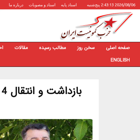
2026/08/06 2:43:13 پنج‌شنبه
اسناد پایه
اسناد و مصوبات
درباره ما
صفحه اصلی
سخن روز
مطالب رسیده
مقالات
اخ
ENGLISH
ب