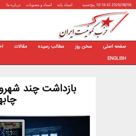
2026/08/06 10:16:42 پنج‌شنبه
اسناد پایه
اسناد و مصوبات
درباره ما
صفحه اصلی
سخن روز
مطالب رسیده
مقالات
اخ
ENGLISH
بازداشت چند شهرون
چابه