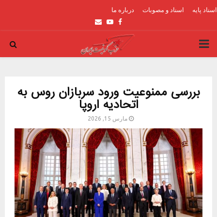
اسناد پایه
اسناد و مصوبات
درباره ما
Email
Youtube
Facebook
PRIMARY
MENU
بررسی ممنوعیت ورود سربازان روس به
اتحادیه اروپا
مارس 15, 2026