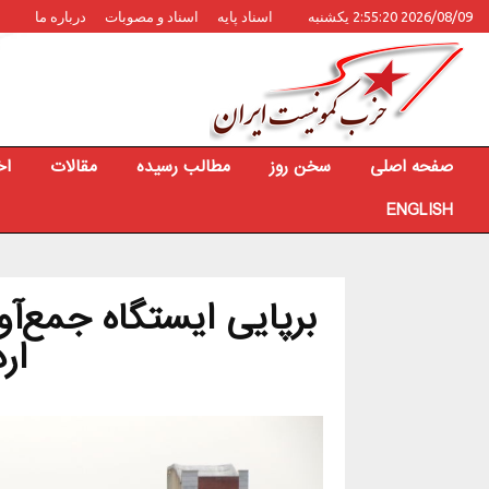
2026/08/09 2:55:20 یکشنبه
اسناد پایه
اسناد و مصوبات
درباره ما
صفحه اصلی
سخن روز
مطالب رسیده
مقالات
اخ
ENGLISH
برپایی ایستگاه جمع‌آ
ار