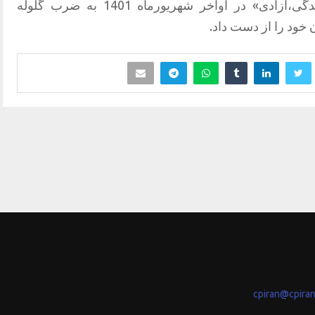
خزایی در جریان جنبش انقلابی «زن،زندگی،آزادی» در اواخر شهریورماه 1401 به ضرب گلوله
 خود را از دست داد.
cpiran@cpira