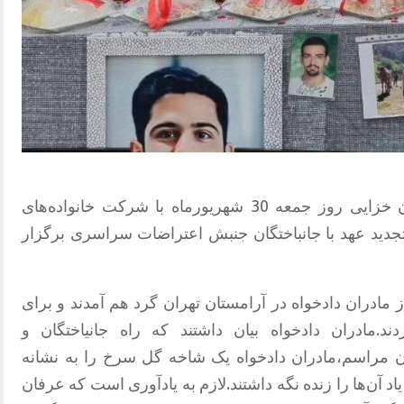
دومین سالگرد جاودانگی جانباخته عرفان خزایی روز جمعه 30 شهریورماه با شرکت خانواده‌های
 تجدید عهد با جانباختگان جنبش اعتراضات سراسری برگزار
دران دادخواە در آرامستان تهران گرد هم آمدند و برای
دند.مادران دادخواه بیان داشتند که راه جانیاختگان و
ایان مراسم،مادران دادخواە یک شاخه گل سرخ را بە نشانە
اد آن‌ها را زنده نگه داشتند.لازم به یادآوری است که عرفان