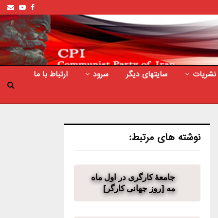
ail
outube
Facebook
نشریات
سایتهای دیگر
سرود
ارتباط با ما
نوشته های مرتبط:
جامعهٔ کارگری در اول ماه
مه [روز جهانی کارگر]