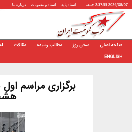
2026/08/07 2:37:55 جمعه
اسناد پایه
اسناد و مصوبات
درباره ما
صفحه اصلی
سخن روز
مطالب رسیده
مقالات
اخ
ENGLISH
برگزاری مراسم اول م
هشت 