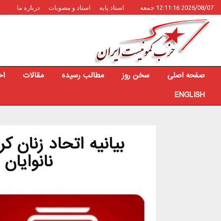
2026/08/07 12:11:16 جمعه
اسناد پایه
اسناد و مصوبات
درباره ما
صفحه اصلی
سخن روز
مطالب رسیده
مقالات
اخ
ENGLISH
بیانیه اتحاد زنان 
نانوایان 