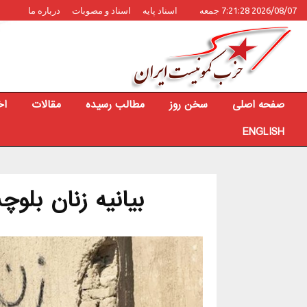
2026/08/07 7:21:28 جمعه
اسناد پایه
اسناد و مصوبات
درباره ما
صفحه اصلی
سخن روز
مطالب رسیده
مقالات
اخ
ENGLISH
بیانیه زنان بلو