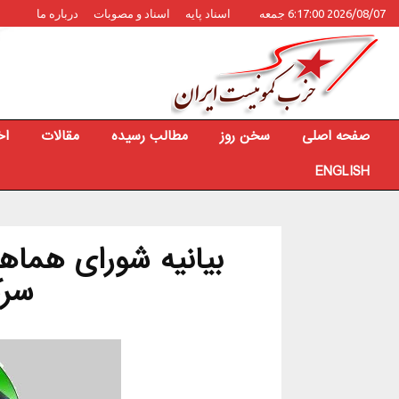
2026/08/07 6:17:00 جمعه
اسناد پایه
اسناد و مصوبات
درباره ما
صفحه اصلی
سخن روز
مطالب رسیده
مقالات
اخ
ENGLISH
بیانیه شورای هما
سرک