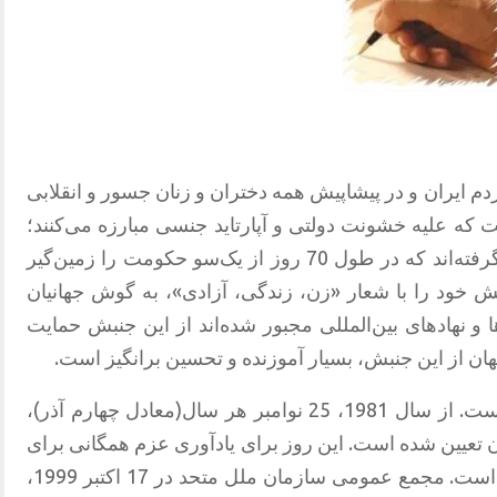
ه باشکوه مردم ایران و در پیشاپیش همه دختران و زنان جسور و انقلابی
اقع زنان ایران 43 سال است که علیه خشونت دولتی و آپارتاید جنسی مبارزه می‌کنند؛
اما اکنون خود رهبری جنبشی را به‌عهده گرفته‌اند که در طول 70 روز از یک‌سو حکومت را زمین‌گیر
ش خود را با شعار «زن، زندگی، آزادی»، به گوش جهانیان
ا و نهادهای بین‌المللی مجبور شده‌اند از این جنبش حمایت
هان از این جنبش، بسیار آموزنده و تحسین برانگیز است.
مبارزه با خشونت علیه زنان امر مهمی است. از سال 1981، 25 نوامبر هر سال‌(معادل چهارم آذر)،
 تعیین شده ‌است. این روز برای یادآوری عزم همگانی برای
مبارزه با خشونت علیه زنان انتخاب شده ‌است. مجمع عمومی سازمان ملل متحد در 17 اکتبر 1999،