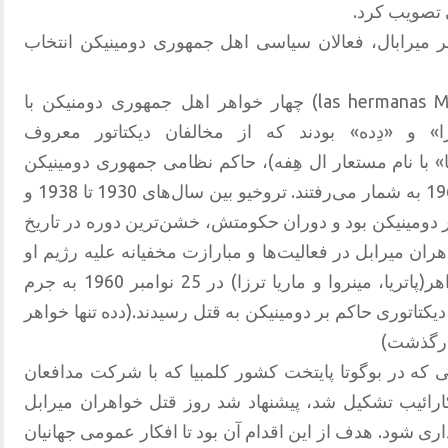
ی تصویب کرد.
ر میرابال، فعالان سیاسی اهل جمهوری دومینیکن انتخاب
خواهران میرابال با نام اسپانیایی‌(las hermanas Mirabal) چهار خواهر اهل جمهوری دومنیکن با
ترزا» و «دِده» بودند که از مخالفان دیکتاتور معروف
نا» با نام مستعار ال هِفه)، حاکم نظامی جمهوری دومینیکن
بین سال‌های 1930 تا زمان ترورش در 1961 به شمار می‌رفتند. تروخیو بین سال‌های 1930 تا 1938 و
سما رئیس‌جمهور دومینیکن بود و دوران حکومتش، خشن‌ترین دوره در تاریخ
ان میرابل در فعالیت‌ها و مبارازت مخفیانه علیه رژیم او
مشارکت داشتند. سه خواهر از چهار خواهر‌(پاتریا، مینروا و ماریا ترزا) در 25 نوامبر 1960 به جرم
تاتوری حاکم بر دومینیکن به قتل رسیدند.‌(دده تنها خواهر
 سال 1981، در همایشی که در بوگوتا پایتخت کشور کلمبیا که با شرکت مدافعان
ارائیب تشکیل شد، پیشنهاد شد روز قتل خواهران میرابل
اری شود. هدف از این اقدام آن بود تا افکار عمومی جهانیان