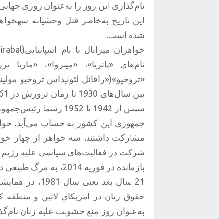
نام‌گذاری این روز را به‌عنوان روزی جهان
این تاریخ به‌خاطر قتل وحشیانه سهخواه
شده‌ است.
نام‌های «پاتریا»، «مینروا»، «ماریا 
«تروخیو»‌(«رافائل لئونیداس تروخیو مولی
سپس از 1942 تا 1952 ر
جمهوری این کشور به حساب می‌آید. خواهر
شرکت در فعالیت‌های سیاسی علیه رژیم دیک
بازمانده در فوریه 2014، به مرگ طبیعی درگذشت)
21 سال بعد یعنی
حقوق زنان در آمریکای لاتین و منطقه ک
به‌عنوان روز منع خشونت علیه زنان نام‌گذ