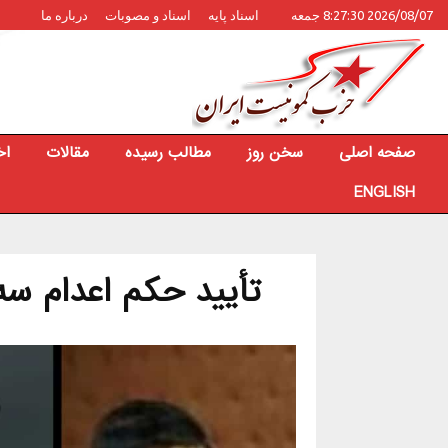
2026/08/07 8:27:30 جمعه
اسناد پایه
اسناد و مصوبات
درباره ما
صفحه اصلی
سخن روز
مطالب رسیده
مقالات
اخ
ENGLISH
تأیید حکم اعدام سه