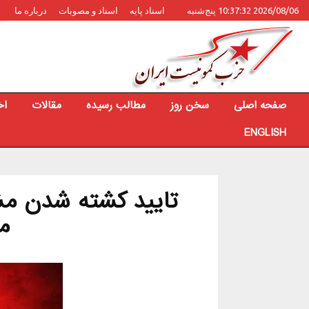
2026/08/06 10:37:32 پنج‌شنبه
اسناد پایه
اسناد و مصوبات
درباره ما
صفحه اصلی
سخن روز
مطالب رسیده
مقالات
اخ
ENGLISH
تایید کشته شدن مش
م