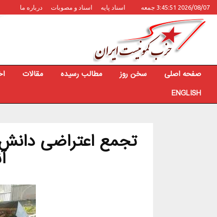
2026/08/07 3:45:51 جمعه
اسناد پایه
اسناد و مصوبات
درباره ما
صفحه اصلی
سخن روز
مطالب رسیده
مقالات
اخ
ENGLISH
تجمع اعتراضی دانش‌آم
آ