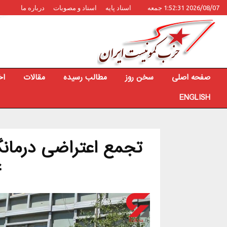
2026/08/07 1:52:31 جمعه
اسناد پایه
اسناد و مصوبات
درباره ما
صفحه اصلی
سخن روز
مطالب رسیده
مقالات
اخ
ENGLISH
تجمع اعتراضی درمانگر
غ