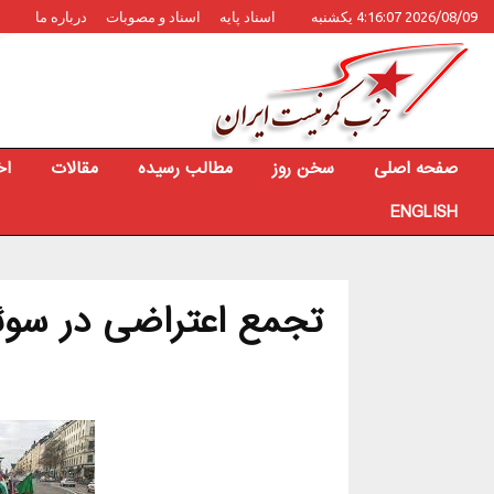
2026/08/09 4:16:07 یکشنبه
اسناد پایه
اسناد و مصوبات
درباره ما
صفحه اصلی
سخن روز
مطالب رسیده
مقالات
اخ
ENGLISH
تجمع اعتراضی در سوئد