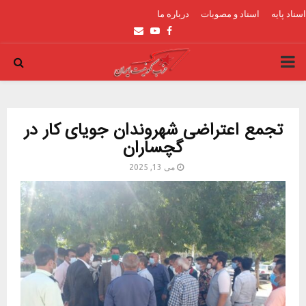
اسناد پایه
اسناد و مصوبات
درباره ما
Email
Youtube
Facebook
PRIMARY
MENU
تجمع اعتراضی شهروندان جویای کار در
گچساران
می 13, 2025