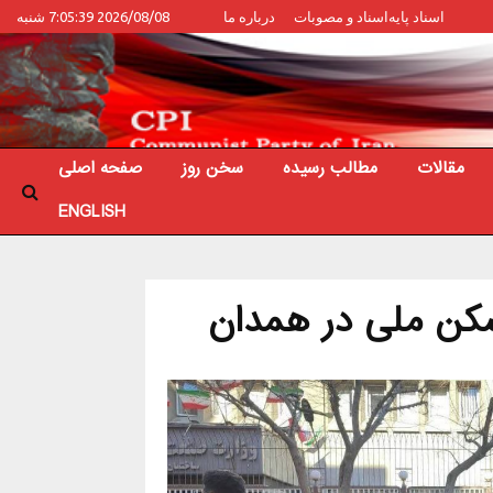
اسناد پایه
اسناد و مصوبات
درباره ما
2026/08/08 7:05:39 شنبه
مقالات
مطالب رسیده
سخن روز
صفحه اصلی
ENGLISH
کن ملی در همدان