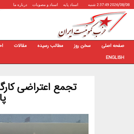
2026/08/08 2:37:49 شنبه
اسناد پایه
اسناد و مصوبات
درباره ما
صفحه اصلی
سخن روز
مطالب رسیده
مقالات
اخ
ENGLISH
تجمع اعتراضی کارگر
پا