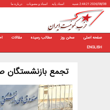
2026/08/08 2:44:21 شنبه
اسناد پایه
اسناد و مصوبات
درباره ما
صفحه اصلی
سخن روز
مطالب رسیده
مقالات
اخ
ENGLISH
تجمع بازنشستگان صن