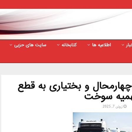
بار
اطلاعیه ها
کتابخانه
سایت های حزبی
چهارمحال و بختیاری به قطع
میه سوخت
ژوئن 7, 2025