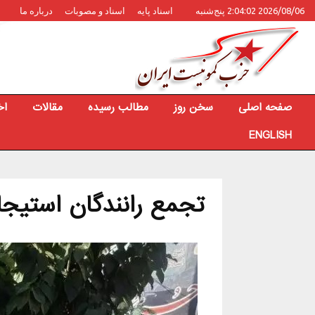
2026/08/06 2:04:02 پنج‌شنبه
اسناد پایه
اسناد و مصوبات
درباره ما
صفحه اصلی
سخن روز
مطالب رسیده
مقالات
اخ
ENGLISH
تجمع رانندگان استیج