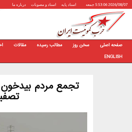
2026/08/07 5:53:06 جمعه
اسناد پایه
اسناد و مصوبات
درباره ما
صفحه اصلی
سخن روز
مطالب رسیده
مقالات
اخ
ENGLISH
تجمع مردم بیدخون 
تصفیه