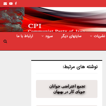
ail
outube
Facebook
نشریات
سایتهای دیگر
سرود
ارتباط با ما
نوشته های مرتبط:
تجمع اعتراضی جوانان
جویای کار در بهبهان