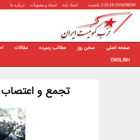
2026/08/09 2:25:59 یکشنبه
اسناد پایه
اسناد و مصوبات
درباره ما
صفحه اصلی
سخن روز
مطالب رسیده
مقالات
اخ
ENGLISH
تجمع و اعتصاب ک