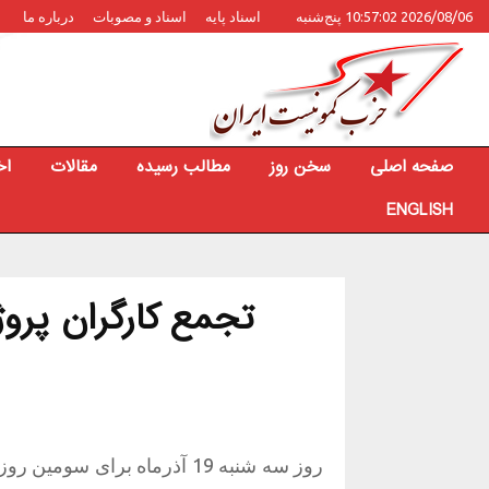
2026/08/06 10:57:02 پنج‌شنبه
اسناد پایه
اسناد و مصوبات
درباره ما
صفحه اصلی
سخن روز
مطالب رسیده
مقالات
اخ
ENGLISH
تجمع کارگران پرو
روز سه شنبه 19 آذرماه برای