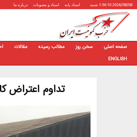
2026/08/08 1:36:10 شنبه
اسناد پایه
اسناد و مصوبات
درباره ما
صفحه اصلی
سخن روز
مطالب رسیده
مقالات
اخ
ENGLISH
تداوم اعتراض کا