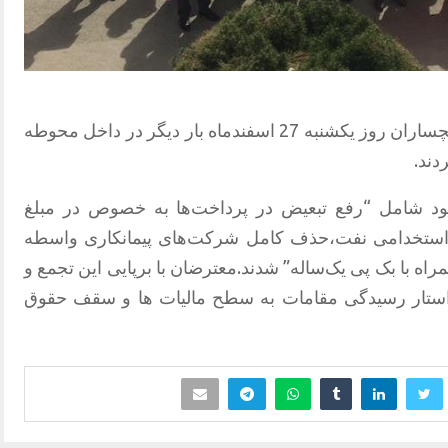
کارگران معترض ارکان ثالث نفت و گاز گچساران روز یکشنبه 27 اسفندماه بار دیگر در داخل محوطه
دند.
ود شامل “رفع تبعیض در پرداخت‌ها به‌ خصوص در مبلغ
ن استخدامی نفت،حذف کامل شرکت‌های پیمانکاری واسطه
اه با بک پی یک‌ساله” شدند.معترضان با برپایی این تجمع و
ستار رسیدگی مقامات به سطح مالیات ها و سقف حقوق