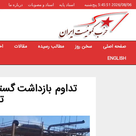
2026/08/06 5:45:51 پنج‌شنبه
اسناد پایه
اسناد و مصوبات
درباره ما
صفحه اصلی
سخن روز
مطالب رسیده
مقالات
اخ
ENGLISH
تداوم بازداشت گستر
ت