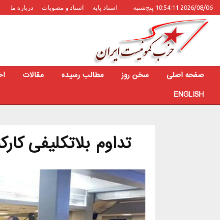
2026/08/06 10:54:11 پنج‌شنبه
اسناد پایه
اسناد و مصوبات
درباره ما
صفحه اصلی
سخن روز
مطالب رسیده
مقالات
اخ
ENGLISH
تداوم بلاتکلیفی کارک