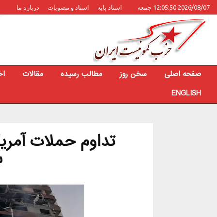
2026/08/07 12:05:50 جمعه
اسناد پایه
اسناد و مصوبات
درباره ما
صفحه اصلی
سخن روز
مطالب رسیده
مقالات
اخ
ENGLISH
تداوم حملات آمریکا
س