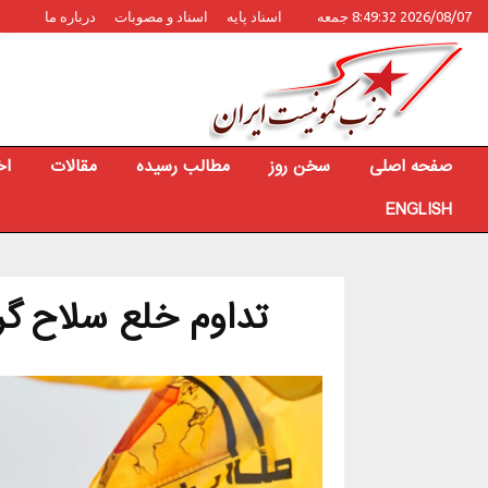
2026/08/07 8:49:32 جمعه
اسناد پایه
اسناد و مصوبات
درباره ما
صفحه اصلی
سخن روز
مطالب رسیده
مقالات
اخ
ENGLISH
تداوم خلع سلاح‌ گ